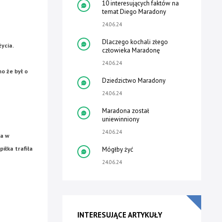
10 interesujących faktów na
temat Diego Maradony
24.06.24
Dlaczego kochali złego
ycia.
człowieka Maradonę
24.06.24
o że był o
Dziedzictwo Maradony
24.06.24
Maradona został
uniewinniony
24.06.24
ta w
iłka trafiła
Mógłby żyć
24.06.24
INTERESUJĄCE ARTYKUŁY