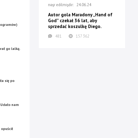
24.06.24
Autor gola Maradony „Hand of
God” czekał 36 lat, aby
ilogramów)
sprzedać koszulkę Diego.
481
157 362
ał go lalką.
ła się po
. Udało nam
 opuścił