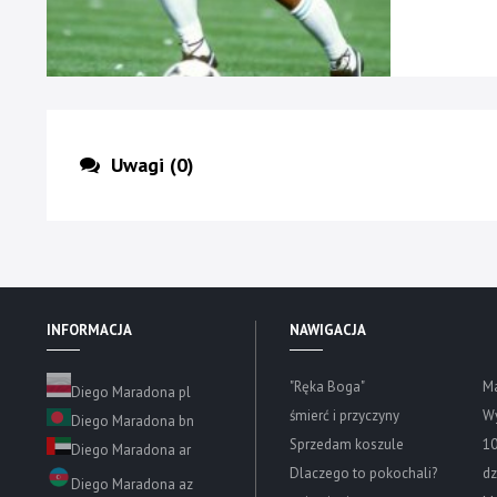
Uwagi (0)
INFORMACJA
NAWIGACJA
"Ręka Boga"
M
Diego Maradona pl
śmierć i przyczyny
Wy
Diego Maradona bn
Sprzedam koszule
10
Diego Maradona ar
Dlaczego to pokochali?
dz
Diego Maradona az