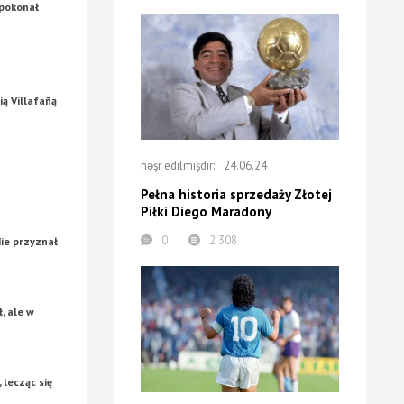
 pokonał
ią Villafañą
24.06.24
Pełna historia sprzedaży Złotej
Piłki Diego Maradony
0
2 308
Nie przyznał
, ale w
 lecząc się