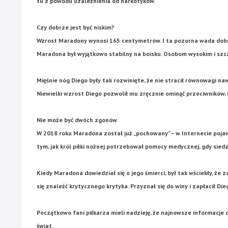
tu z powodu uzależnienia od narkotyków.
Czy dobrze jest być niskim?
Wzrost Maradony wynosi 165 centymetrów. I ta pozorna wada dobrz
Maradona był wyjątkowo stabilny na boisku. Osobom wysokim i szcz
Mięśnie nóg Diego były tak rozwinięte, że nie stracił równowagi n
Niewielki wzrost Diego pozwolił mu zręcznie ominąć przeciwników, u
Nie może być dwóch zgonów
W 2018 roku Maradona został już „pochowany” – w Internecie pojaw
tym, jak król piłki nożnej potrzebował pomocy medycznej, gdy sie
Kiedy Maradona dowiedział się o jego śmierci, był tak wściekły, że
się znaleźć krytycznego krytyka. Przyznał się do winy i zapłacił D
Początkowo fani piłkarza mieli nadzieję, że najnowsze informacje
świat.