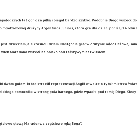
jmłodszych lat gonił za piłką i biegał bardzo szybko. Podobnie Diego wszedł do
 młodzieżowej drużyny Argentinos Juniors, która gra dla dzieci poniżej 14 roku ż
e jest dzieckiem, ale krasnoludkiem. Następnie grał w drużynie młodzieżowej, mim
j wiek Maradona wszedł na boisko pod fałszywym nazwiskiem.
i dwóm golom, które strzelił reprezentacji Anglii w walce o tytuł mistrza świa
elskiego pomocnika w stronę pola karnego, gdzie wpadła pod ramię Diego. Kiedy p
ęściowo głową Maradony, a częściowo ręką Boga”.