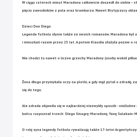
W ciągu czterech minut Maradona całkowicie doszedł do siebie – st
pięciu zawodników z pola oraz bramkarza. Nawet Brytyjczycy oklask
Dzieci Don Diego
Legenda futbolu słynie także ze swoich romansów. Maradona był ofic
i mieszkali razem przez 25 lat. A potem Klaudia złożyła pozew o r
Nie chodzi tu nawet o liczne grzechy Maradony (osoby wokół piłkar
Żona długo przymykała oczy na plotki, a gdy mąż pytał o zdradę, za
się do tego.
Ale zdrada objawiła się w najbardziej niezwykły sposób - nieślubne 
końcu rozpoznał trzech: Diego Sinagrę-Maradonę, Yanę Salabain-M
O rolę syna legendy futbolu rywalizują także 17-letni Argentyńczy