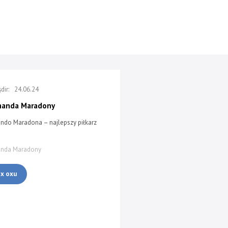
24.06.24
manda Maradony
ndo Maradona – najlepszy piłkarz
anda Maradony
ox oxu