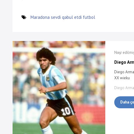
Maradona
sevdi
qəbul etdi
futbol
Diego Ar
Diego Arma
XX wieku
Diego Arm
Daha ç