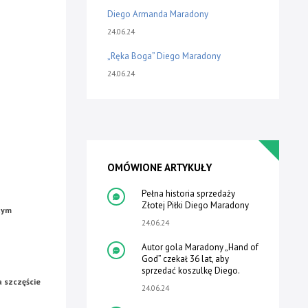
Diego Armanda Maradony
24.06.24
„Ręka Boga” Diego Maradony
24.06.24
OMÓWIONE ARTYKUŁY
Pełna historia sprzedaży
Złotej Piłki Diego Maradony
tym
24.06.24
Autor gola Maradony „Hand of
God” czekał 36 lat, aby
sprzedać koszulkę Diego.
a szczęście
24.06.24