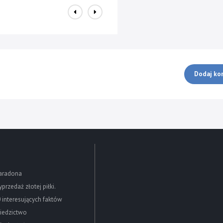
Dodaj ko
aradona
przedaż złotej piłki.
 interesujących faktów
iedzictwo