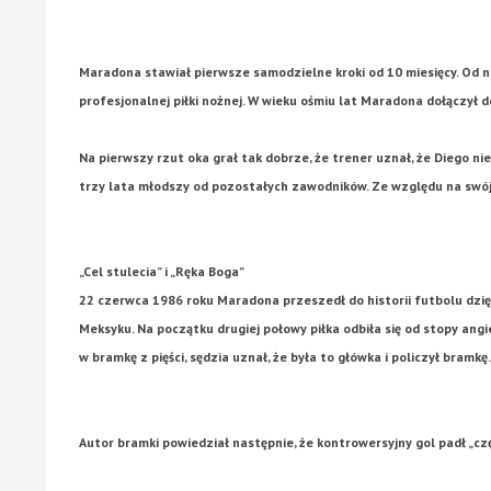
Maradona stawiał pierwsze samodzielne kroki od 10 miesięcy. Od na
profesjonalnej piłki nożnej. W wieku ośmiu lat Maradona dołączył do
Na pierwszy rzut oka grał tak dobrze, że trener uznał, że Diego ni
trzy lata młodszy od pozostałych zawodników. Ze względu na swó
„Cel stulecia” i „Ręka Boga”
22 czerwca 1986 roku Maradona przeszedł do historii futbolu dzięk
Meksyku. Na początku drugiej połowy piłka odbiła się od stopy angi
w bramkę z pięści, sędzia uznał, że była to główka i policzył bramkę.
Autor bramki powiedział następnie, że kontrowersyjny gol padł „cz