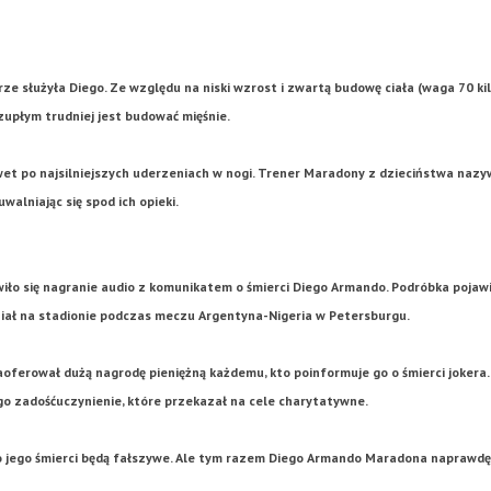
e służyła Diego. Ze względu na niski wzrost i zwartą budowę ciała (waga 70 k
upłym trudniej jest budować mięśnie.
awet po najsilniejszych uderzeniach w nogi. Trener Maradony z dzieciństwa nazyw
walniając się spod ich opieki.
iło się nagranie audio z komunikatem o śmierci Diego Armando. Podróbka pojawi
dział na stadionie podczas meczu Argentyna-Nigeria w Petersburgu.
 zaoferował dużą nagrodę pieniężną każdemu, kto poinformuje go o śmierci jokera
iego zadośćuczynienie, które przekazał na cele charytatywne.
 o jego śmierci będą fałszywe. Ale tym razem Diego Armando Maradona naprawdę