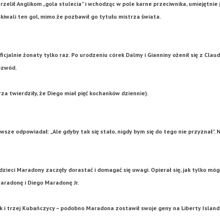
rzelił Anglikom „gola stulecia” i wchodząc w pole karne przeciwnika, umiejętnie
iwali ten gol, mimo że pozbawił go tytułu mistrza świata.
jalnie żonaty tylko raz. Po urodzeniu córek Dalmy i Gianniny ożenił się z Claud
ozwód.
za twierdziły, że Diego miał pięć kochanków dziennie).
wsze odpowiadał: „Ale gdyby tak się stało, nigdy bym się do tego nie przyznał”. 
dzieci Maradony zaczęły dorastać i domagać się uwagi. Opierał się, jak tylko mógł
aradonę i Diego Maradonę Jr.
k i trzej Kubańczycy – podobno Maradona zostawił swoje geny na Liberty Island,